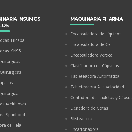
INARIA INSUMOS
MAQUINARIA PHARMA
COS
Encapsuladora de Líquidos
ocas Tricapa
Encapsuladora de Gel
bocas KN95
Encapsuladora Vertical
Quirúrgicas
Clasificadora de Cápsulas
Quirúrgicas
Tableteadora Automática
apatos
Tableteadora Alta Velocidad
Quirúrgico
Contadora de Tabletas y Cápsul
ora Meltblown
Llenadora de Gotas
ora Spunbond
Blisteadora
ora de Tela
Encartonadora