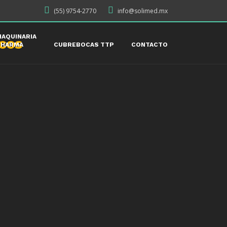
(55) 9754-2770
info@solimed.mx
AQUINARIA
PHARMA
CUBREBOCAS TTP
CONTACTO