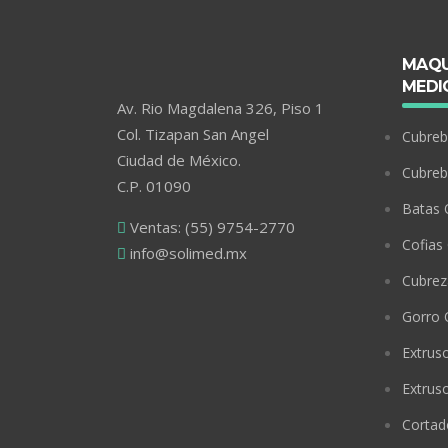
MAQU
MEDI
Av. Rio Magdalena 326, Piso 1
Col. Tizapan San Angel
Cubreb
Ciudad de México.
Cubre
C.P. 01090
Batas 
Ventas: (55) 9754-2770
Cofias 
info@solimed.mx
Cubrez
Gorro 
Extrus
Extrus
Cortad